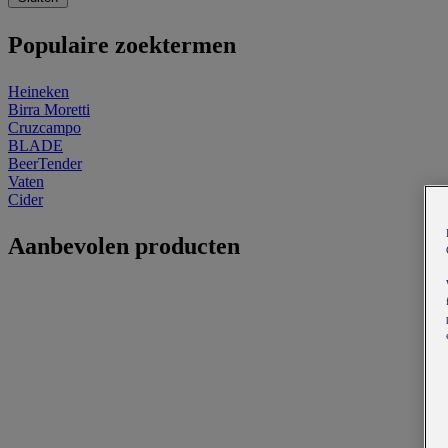
Populaire zoektermen
Heineken
Birra Moretti
Cruzcampo
BLADE
BeerTender
Vaten
Cider
Aanbevolen producten