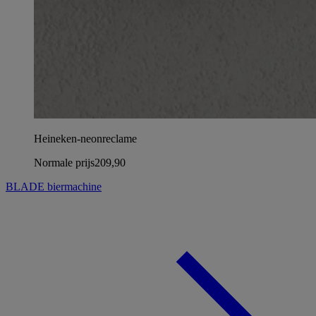
Heineken-neonreclame
Normale prijs
209,90
BLADE biermachine