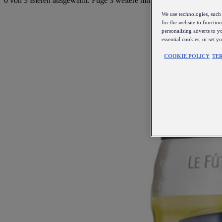
0 von 3
Bieren ausgewählt. Füge
3
weitere hinzu, um fortzufahren.
We use technologies, such 
for the website to functio
personalising adverts to y
essential cookies, or set 
COOKIE POLICY
TE