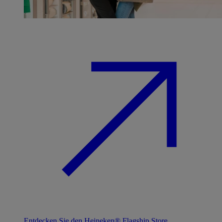
Entdecken Sie den Heineken® Flagship Store