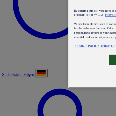
By entering this site, you agree
COOKIE POLICY* and
PRIVAC
We use technologies, such as cookie
for the website to function. Other 
personalising adverts to your inter
essential cookies, or set your own 
COOKIE POLICY
TERMS OF
Suchleiste anzeigen