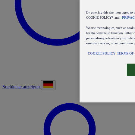
By entering this site, you agree
COOKIE POLICY* and
PRIVAC
We use technologies, such as cookie
for the website to function. Other 
personalising adverts to your inter
essential cookies, or set your own 
COOKIE POLICY
TERMS OF
Suchleiste anzeigen