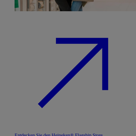
Entdecken Sie den Heineken® Flagship Store