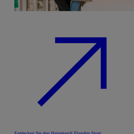
Entdecken Sie den Heineken® Flagship Store