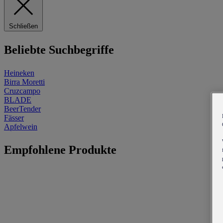
Schließen
Beliebte Suchbegriffe
Heineken
Birra Moretti
Cruzcampo
BLADE
BeerTender
Fässer
Apfelwein
Empfohlene Produkte