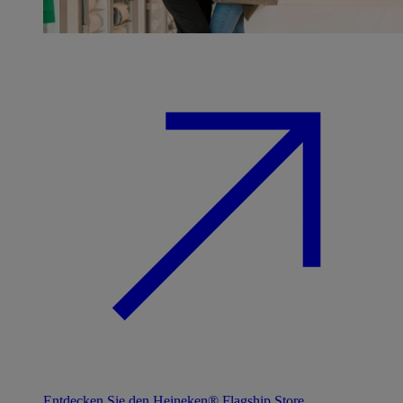
Entdecken Sie den Heineken® Flagship Store