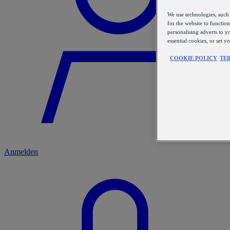
We use technologies, such 
for the website to functio
personalising adverts to y
essential cookies, or set 
COOKIE POLICY
TE
Anmelden