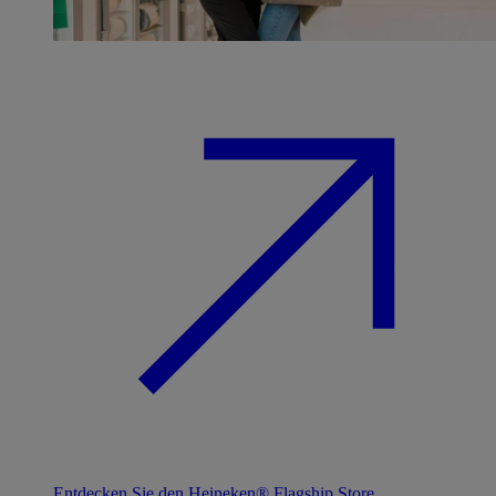
Entdecken Sie den Heineken® Flagship Store