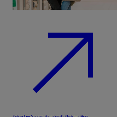
Entdecken Sie den Heineken® Flagship Store