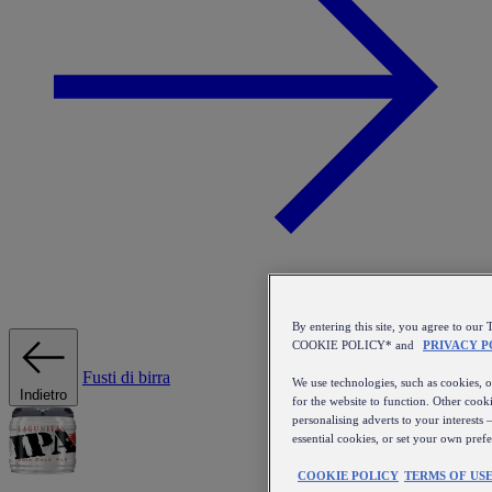
By entering this site, you agree to 
COOKIE POLICY* and
PRIVACY P
Fusti di birra
We use technologies, such as cookies, on
Indietro
for the website to function. Other cooki
personalising adverts to your interests 
essential cookies, or set your own pref
COOKIE POLICY
TERMS OF US