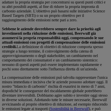
adattare la propria strategia per concentrarsi su questi punti critici e
su altri possibili aspetti, al fine di ridurre la propria impronta di
carbonio aziendale. L'obiettivo può basarsi sulle iniziative Science
Based Targets (SBTi) o su un proprio obiettivo per il
raggiungimento delle emissioni nette pari a zero.
Sebbene le aziende dovrebbero sempre dare la priorità agli
investimenti nella riduzione delle emissioni, Beerwulf già
assumersi la propria responsabilità oggi, compensando le sue
attuali emissioni con progetti di compensazione delle emissioni
credibili.
La definizione di obiettivi di riduzione comporta spesso
strategie a lungo termine, il coinvolgimento della catena di
approvvigionamento o degli stakeholder, un cambiamento nel
comportamento dei consumatori e un cambiamento sistemico:
nessuno di questi aspetti può essere implementato rapidamente e
pochi sono direttamente sotto l'influenza diretta di un'azienda.
La compensazione delle emissioni può talvolta rappresentare l'unica
misura immediata e incisiva che le aziende possono adottare oggi. Il
nostro "bilancio di carbonio" rischia di esaurirsi in meno di 7 anni,
dopodiché le conseguenze del riscaldamento globale potrebbero
diventare irreversibili. Dobbiamo agire subito e investire oggi stesso
in diverse soluzioni. Adottando tutte le misure necessarie, Beerwulf
avvicinando al proprio obiettivo di riduzione, ad esempio riducendo
le emissioni legate ai trasporti (
Sostenibilità in Beerwulf
), e può