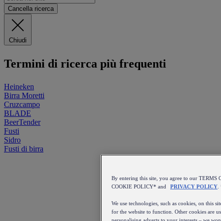
Cancella ricerca
Chiudi
Termini di ricerca più frequenti
Heineken
Birra Moretti
Cruzcampo
BLADE
BeerTender
Fusti
Sidro
Fusti di birra
By entering this site, you agree to our TERM
COOKIE POLICY* and
PRIVACY POLICY
.
We use technologies, such as cookies, on this sit
for the website to function. Other cookies are u
personalising adverts to your interests – we won