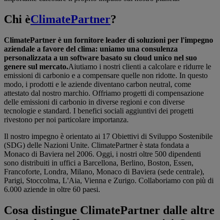
Chi è
ClimatePartner
?
ClimatePartner è un fornitore leader di soluzioni per l'impegno
aziendale a favore del clima: uniamo una consulenza
personalizzata a un software basato su cloud unico nel suo
genere sul mercato.
Aiutiamo i nostri clienti a calcolare e ridurre le
emissioni di carbonio e a compensare quelle non ridotte. In questo
modo, i prodotti e le aziende diventano carbon neutral, come
attestato dal nostro marchio. Offriamo progetti di compensazione
delle emissioni di carbonio in diverse regioni e con diverse
tecnologie e standard. I benefici sociali aggiuntivi dei progetti
rivestono per noi particolare importanza.
Il nostro impegno è orientato ai 17 Obiettivi di Sviluppo Sostenibile
(SDG) delle Nazioni Unite. ClimatePartner è stata fondata a
Monaco di Baviera nel 2006. Oggi, i nostri oltre 500 dipendenti
sono distribuiti in uffici a Barcellona, Berlino, Boston, Essen,
Francoforte, Londra, Milano, Monaco di Baviera (sede centrale),
Parigi, Stoccolma, L'Aia, Vienna e Zurigo. Collaboriamo con più di
6.000 aziende in oltre 60 paesi.
Cosa distingue ClimatePartner dalle altre