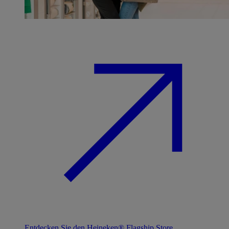
Entdecken Sie den Heineken® Flagship Store