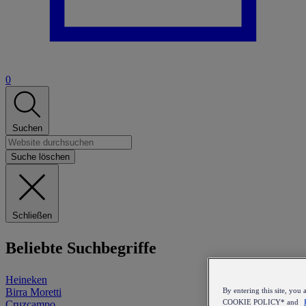
0
Suchen
Suche löschen
Schließen
Beliebte Suchbegriffe
Heineken
Birra Moretti
By entering this site, y
COOKIE POLICY* and
Cruzcampo