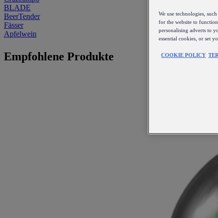
BLADE
We use technologies, such 
BeerTender
for the website to functio
Fässer
personalising adverts to y
Apfelwein
essential cookies, or set 
Empfohlene Produkte
COOKIE POLICY
TE