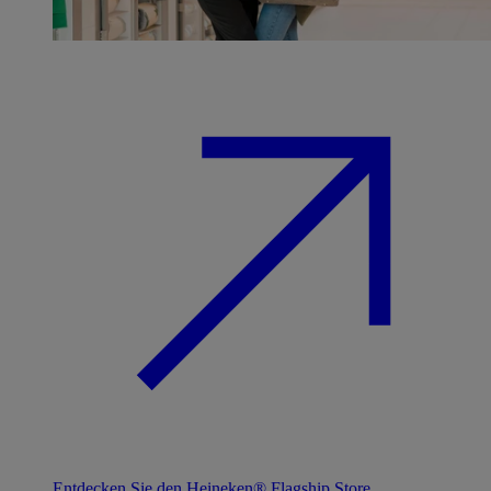
Entdecken Sie den Heineken® Flagship Store