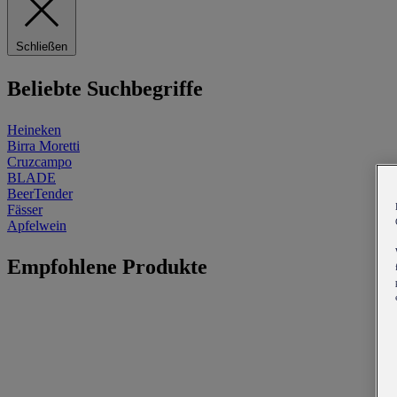
Schließen
Beliebte Suchbegriffe
Heineken
Birra Moretti
Cruzcampo
BLADE
BeerTender
Fässer
Apfelwein
Empfohlene Produkte