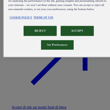
for analysing the performance of the site, gaining insights and personalising adverts to
your interests – we won’t set these without your consent. You can accept or reject all
non-essential cookies, or set your own preferences, using the buttons below.
COOKIE POLICY
TERMS OF USE
REJECT
ACCEPT
Set Preferences
Scopri di più sui nostri fusti di birra