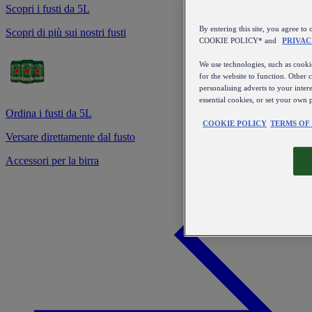
Scopri i fusti da 5L
By entering this site, you agree
Scopri di più sui nostri fusti
COOKIE POLICY* and
PRIVAC
We use technologies, such as cookie
for the website to function. Other 
personalising adverts to your inter
essential cookies, or set your own 
Ordina i fusti da 5L
COOKIE POLICY
TERMS OF
Versare direttamente dal fusto
Accessori per la birra