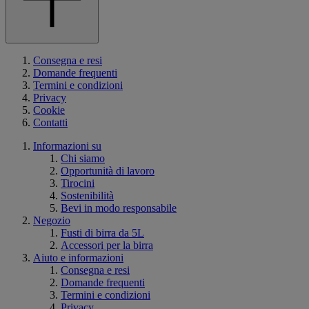
Consegna e resi
Domande frequenti
Termini e condizioni
Privacy
Cookie
Contatti
Informazioni su
Chi siamo
Opportunità di lavoro
Tirocini
Sostenibilità
Bevi in modo responsabile
Negozio
Fusti di birra da 5L
Accessori per la birra
Aiuto e informazioni
Consegna e resi
Domande frequenti
Termini e condizioni
Privacy