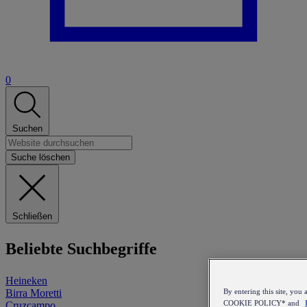
0
Suchen
Suche löschen
Schließen
Beliebte Suchbegriffe
Heineken
Birra Moretti
By entering this site, y
COOKIE POLICY* and
Cruzcampo