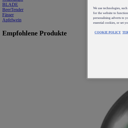
BLADE
We use technologies, such 
BeerTender
for the website to functio
Fässer
personalising adverts to y
Apfelwein
essential cookies, or set 
Empfohlene Produkte
COOKIE POLICY
TE