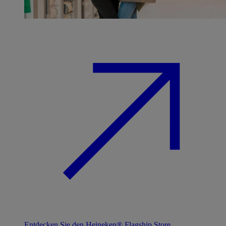
Entdecken Sie den Heineken® Flagship Store