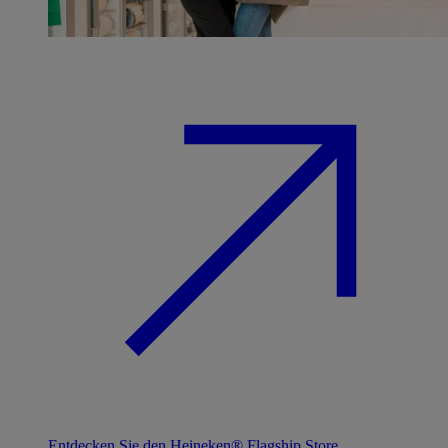
Entdecken Sie den Heineken® Flagship Store