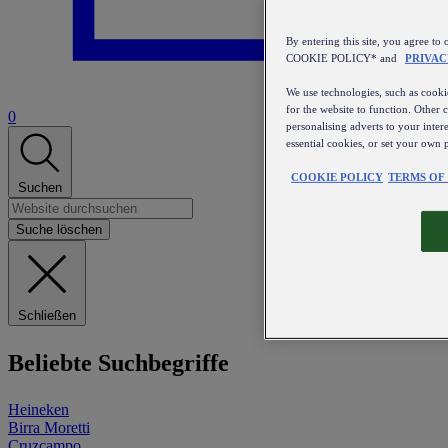
By entering this site, you agree
COOKIE POLICY* and
PRIVAC
We use technologies, such as cookie
for the website to function. Other 
0
personalising adverts to your inter
essential cookies, or set your own 
COOKIE POLICY
TERMS OF
Suchen
Suche löschen
Schließen
Beliebte Suchbegriffe
Heineken
Birra Moretti
Cruzcampo