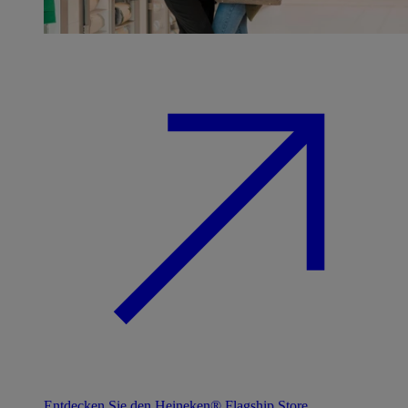
Entdecken Sie den Heineken® Flagship Store