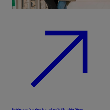
Entdecken Sie den Heineken® Flagship Store