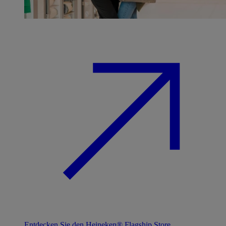
Entdecken Sie den Heineken® Flagship Store