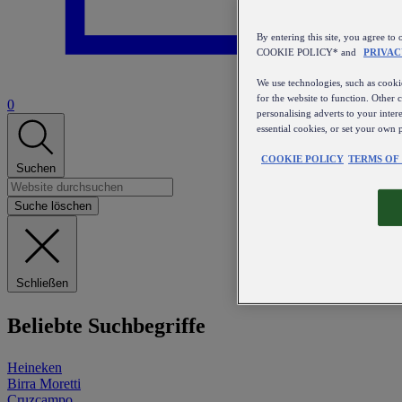
By entering this site, you agree
COOKIE POLICY* and
PRIVAC
We use technologies, such as cookie
for the website to function. Other 
0
personalising adverts to your inter
essential cookies, or set your own 
COOKIE POLICY
TERMS OF
Suchen
Suche löschen
Schließen
Beliebte Suchbegriffe
Heineken
Birra Moretti
Cruzcampo