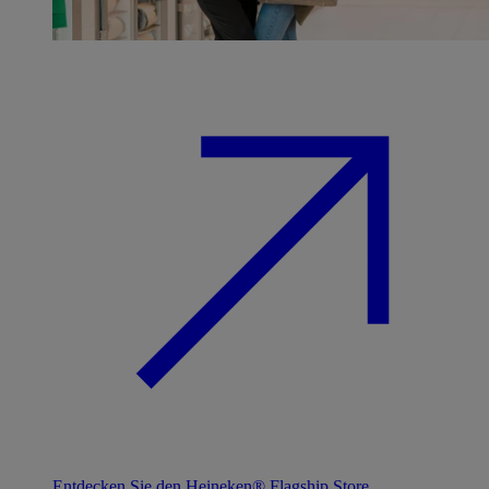
Entdecken Sie den Heineken® Flagship Store