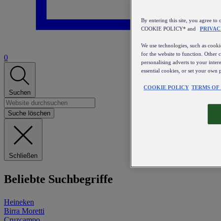
By entering this site, you agree
COOKIE POLICY* and
PRIVAC
We use technologies, such as cookie
for the website to function. Other 
0
personalising adverts to your inter
essential cookies, or set your own 
COOKIE POLICY
TERMS OF
Suchen
Suche löschen
Schließen
Beliebte Suchbegriffe
Heineken
Birra Moretti
Cruzcampo