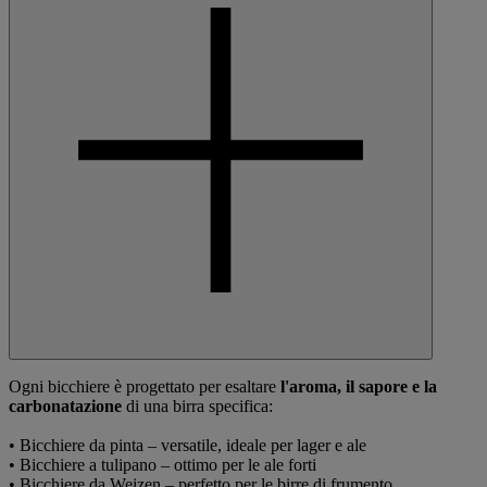
Ogni bicchiere è progettato per esaltare
l'aroma, il sapore e
la
carbonatazione
di una birra specifica:
• Bicchiere da pinta – versatile, ideale per lager e ale
• Bicchiere a tulipano – ottimo per le ale forti
• Bicchiere da Weizen – perfetto per le birre di frumento