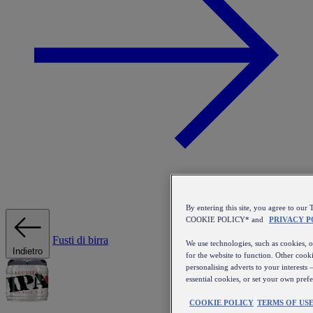
By entering this site, you agree to 
COOKIE POLICY* and
PRIVACY P
Fusti di birra
We use technologies, such as cookies, on
Indietro
for the website to function. Other cooki
personalising adverts to your interests 
essential cookies, or set your own pref
COOKIE POLICY
TERMS OF US