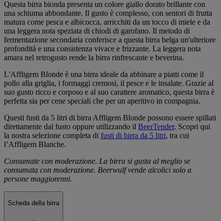
Questa birra bionda presenta un colore giallo dorato brillante con
una schiuma abbondante. Il gusto è complesso, con sentori di frutta
matura come pesca e albicocca, arricchiti da un tocco di miele e da
una leggera nota speziata di chiodi di garofano. Il metodo di
fermentazione secondaria conferisce a questa birra belga un'ulteriore
profondità e una consistenza vivace e frizzante. La leggera nota
amara nel retrogusto rende la birra rinfrescante e beverina.
L'Affligem Blonde è una birra ideale da abbinare a piatti come il
pollo alla griglia, i formaggi cremosi, il pesce e le insalate. Grazie al
suo gusto ricco e corposo e al suo carattere aromatico, questa birra è
perfetta sia per cene speciali che per un aperitivo in compagnia.
Questi fusti da 5 litri di birra Affligem Blonde possono essere spillati
direttamente dal fusto oppure utilizzando il
BeerTender
. Scopri qui
la nostra selezione completa di
fusti di birra da 5 litri
, tra cui
l’Affligem Blanche.
Consumate con moderazione. La birra si gusta al meglio se
consumata con moderazione. Beerwulf vende alcolici solo a
persone maggiorenni.
Scheda della birra