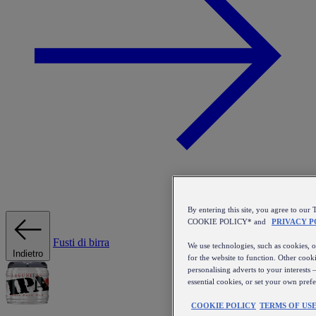
By entering this site, you agree to 
COOKIE POLICY* and
PRIVACY P
Fusti di birra
We use technologies, such as cookies, on
Indietro
for the website to function. Other cooki
personalising adverts to your interests 
essential cookies, or set your own pref
COOKIE POLICY
TERMS OF US