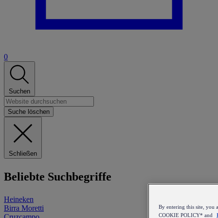
0
Suchen
Suche löschen
Schließen
Beliebte Suchbegriffe
Heineken
Birra Moretti
By entering this site, y
COOKIE POLICY* and
Cruzcampo