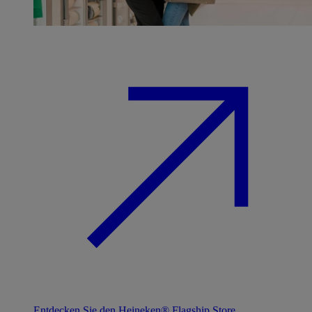
Entdecken Sie den Heineken® Flagship Store