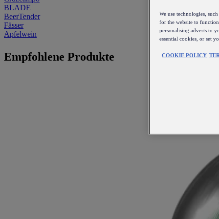
BLADE
We use technologies, such 
BeerTender
for the website to functio
Fässer
personalising adverts to y
Apfelwein
essential cookies, or set 
Empfohlene Produkte
COOKIE POLICY
TE