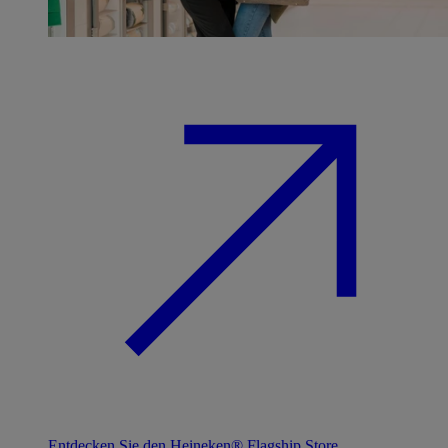
Entdecken Sie den Heineken® Flagship Store