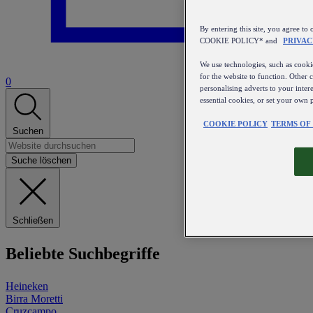
By entering this site, you agree
COOKIE POLICY* and
PRIVAC
We use technologies, such as cookie
for the website to function. Other 
0
personalising adverts to your inter
essential cookies, or set your own 
COOKIE POLICY
TERMS OF
Suchen
Suche löschen
Schließen
Beliebte Suchbegriffe
Heineken
Birra Moretti
Cruzcampo