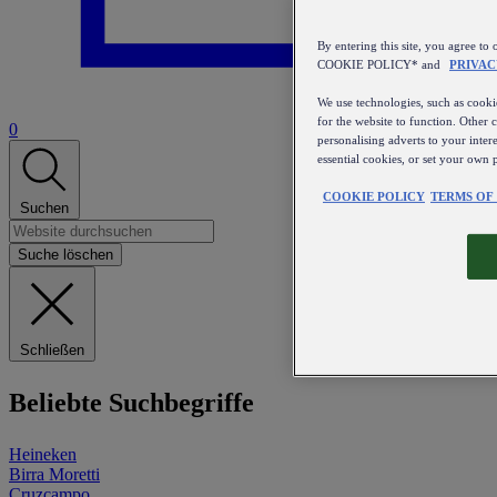
By entering this site, you agree
COOKIE POLICY* and
PRIVAC
We use technologies, such as cookie
for the website to function. Other 
0
personalising adverts to your inter
essential cookies, or set your own 
COOKIE POLICY
TERMS OF
Suchen
Suche löschen
Schließen
Beliebte Suchbegriffe
Heineken
Birra Moretti
Cruzcampo