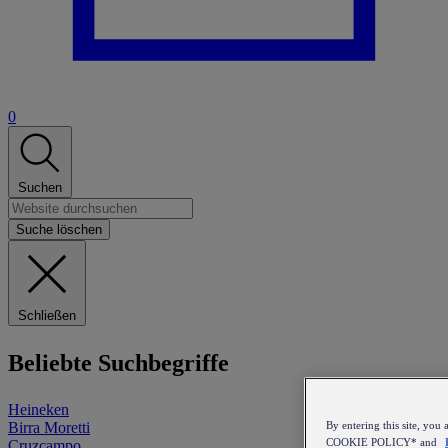
0
Suchen
Suche löschen
Schließen
Beliebte Suchbegriffe
Heineken
Birra Moretti
By entering this site, y
COOKIE POLICY* and
Cruzcampo