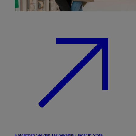
Entdecken Sie den Heineken® Flagship Store