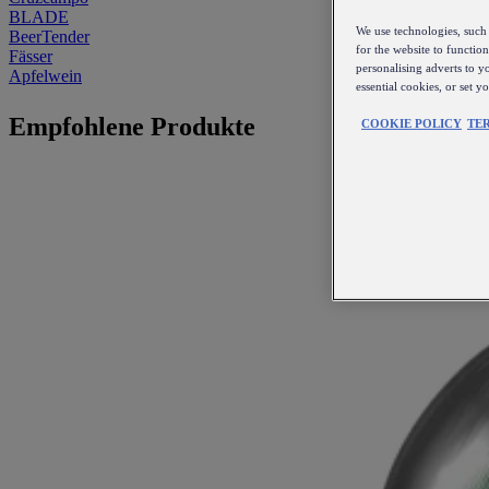
BLADE
We use technologies, such 
BeerTender
for the website to functio
Fässer
personalising adverts to y
Apfelwein
essential cookies, or set 
Empfohlene Produkte
COOKIE POLICY
TE