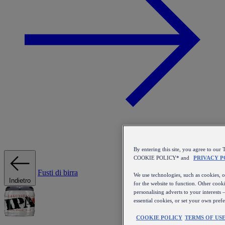
By entering this site, you agree to 
COOKIE POLICY* and
PRIVACY P
Fusti di birra
We use technologies, such as cookies, on
Indietro
for the website to function. Other cooki
personalising adverts to your interests 
essential cookies, or set your own pref
COOKIE POLICY
TERMS OF US