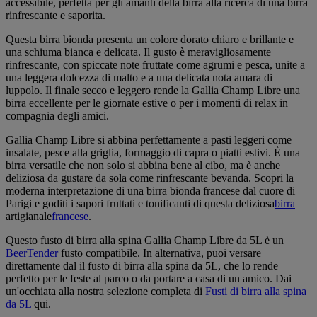
accessibile, perfetta per gli amanti della birra alla ricerca di una birra
rinfrescante e saporita.
Questa birra bionda presenta un colore dorato chiaro e brillante e
una schiuma bianca e delicata. Il gusto è meravigliosamente
rinfrescante, con spiccate note fruttate come agrumi e pesca, unite a
una leggera dolcezza di malto e a una delicata nota amara di
luppolo. Il finale secco e leggero rende la Gallia Champ Libre una
birra eccellente per le giornate estive o per i momenti di relax in
compagnia degli amici.
Gallia Champ Libre si abbina perfettamente a pasti leggeri come
insalate, pesce alla griglia, formaggio di capra o piatti estivi. È una
birra versatile che non solo si abbina bene al cibo, ma è anche
deliziosa da gustare da sola come rinfrescante bevanda. Scopri la
moderna interpretazione di una birra bionda francese dal cuore di
Parigi e goditi i sapori fruttati e tonificanti di questa deliziosa
birra
artigianale
francese
.
Questo fusto di birra alla spina Gallia Champ Libre da 5L è un
BeerTender
fusto compatibile. In alternativa, puoi versare
direttamente dal
il fusto di birra alla spina da 5L, che lo rende
perfetto per le feste al parco o da portare a casa di un amico. Dai
un'occhiata alla nostra selezione completa di
Fusti di birra alla spina
da 5L
qui.