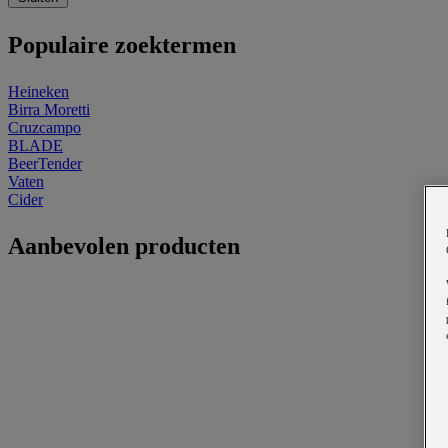
Populaire zoektermen
Heineken
Birra Moretti
Cruzcampo
BLADE
BeerTender
Vaten
Cider
Aanbevolen producten