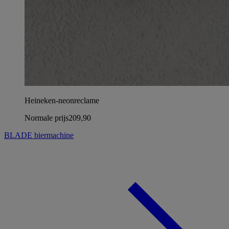
Heineken-neonreclame
Normale prijs
209,90
BLADE biermachine