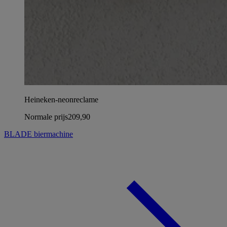
Heineken-neonreclame
Normale prijs
209,90
BLADE biermachine