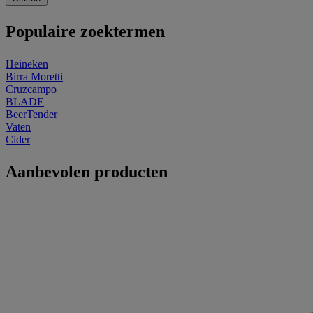
Populaire zoektermen
Heineken
Birra Moretti
Cruzcampo
BLADE
BeerTender
Vaten
Cider
Aanbevolen producten