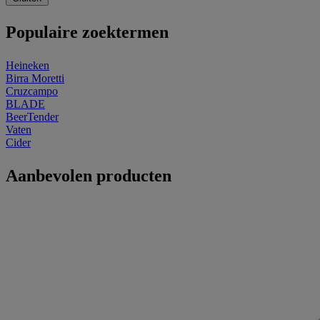
Populaire zoektermen
Heineken
Birra Moretti
Cruzcampo
BLADE
BeerTender
Vaten
Cider
Aanbevolen producten