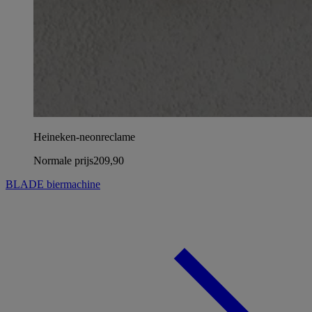
Heineken-neonreclame
Normale prijs
209,90
BLADE biermachine