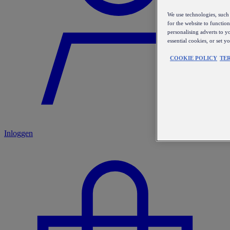
We use technologies, such 
for the website to functio
personalising adverts to y
essential cookies, or set 
COOKIE POLICY
TE
Inloggen