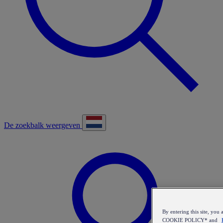
De zoekbalk weergeven
By entering this site, y
COOKIE POLICY* and