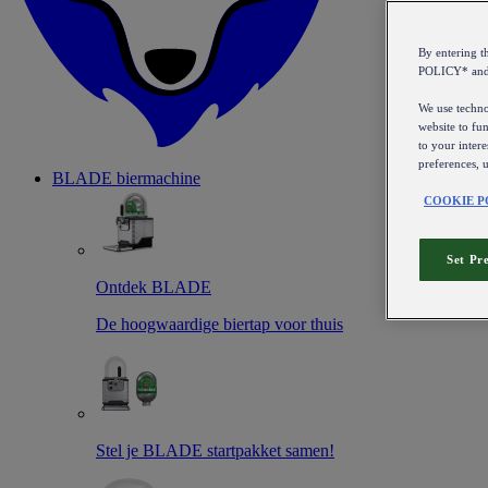
By entering 
POLICY* an
We use technol
website to fun
to your intere
preferences, 
BLADE biermachine
COOKIE P
Set Pr
Ontdek BLADE
De hoogwaardige biertap voor thuis
Stel je BLADE startpakket samen!