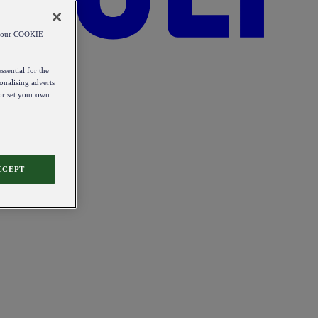
od our COOKIE
ssential for the
onalising adverts
 or set your own
CCEPT