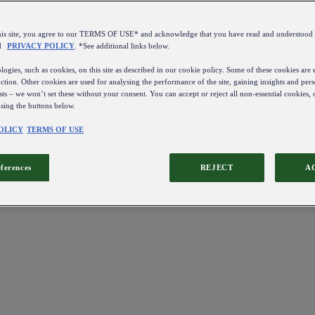
this site, you agree to our TERMS OF USE* and acknowledge that you have read and understo
d
PRIVACY POLICY
. *See additional links below.
ogies, such as cookies, on this site as described in our cookie policy. Some of these cookies are e
ction. Other cookies are used for analysing the performance of the site, gaining insights and pers
sts – we won’t set these without your consent. You can accept or reject all non-essential cookies,
using the buttons below.
OLICY
TERMS OF USE
eferences
REJECT
A