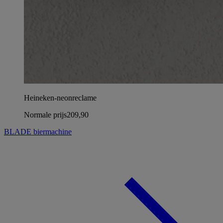
Heineken-neonreclame
Normale prijs
209,90
BLADE biermachine