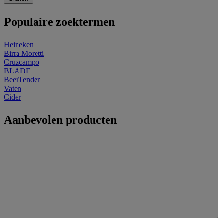
Populaire zoektermen
Heineken
Birra Moretti
Cruzcampo
BLADE
BeerTender
Vaten
Cider
Aanbevolen producten