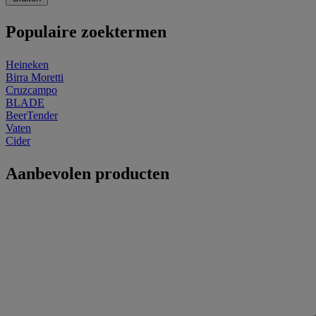
Populaire zoektermen
Heineken
Birra Moretti
Cruzcampo
BLADE
BeerTender
Vaten
Cider
Aanbevolen producten