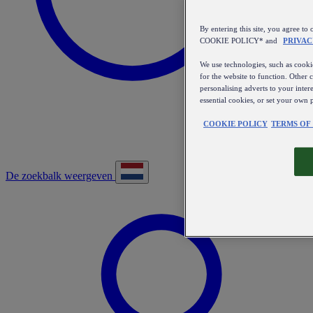
By entering this site, you agree
COOKIE POLICY* and
PRIVAC
We use technologies, such as cookie
for the website to function. Other 
personalising adverts to your inter
essential cookies, or set your own 
COOKIE POLICY
TERMS OF
De zoekbalk weergeven