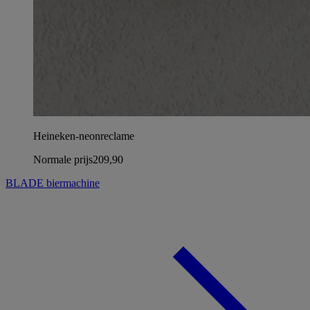
Heineken-neonreclame
Normale prijs
209,90
BLADE biermachine