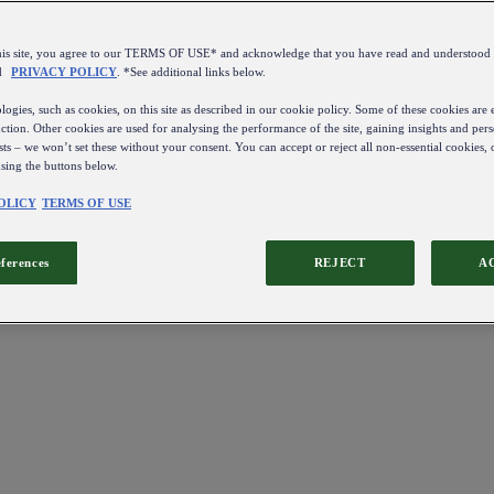
this site, you agree to our TERMS OF USE* and acknowledge that you have read and understo
d
PRIVACY POLICY
. *See additional links below.
ogies, such as cookies, on this site as described in our cookie policy. Some of these cookies are e
ction. Other cookies are used for analysing the performance of the site, gaining insights and pers
sts – we won’t set these without your consent. You can accept or reject all non-essential cookies,
using the buttons below.
OLICY
TERMS OF USE
eferences
REJECT
A