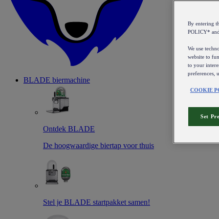
By entering 
POLICY* an
We use technol
website to fun
to your intere
preferences, 
BLADE biermachine
COOKIE P
Set Pr
Ontdek BLADE
De hoogwaardige biertap voor thuis
Stel je BLADE startpakket samen!