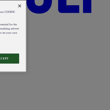
od our COOKIE
ssential for the
onalising adverts
 or set your own
CCEPT