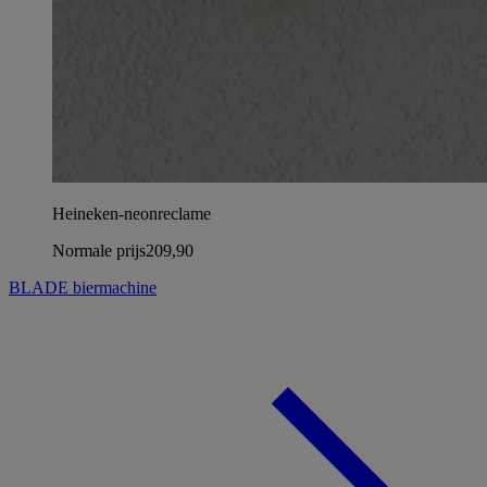
Heineken-neonreclame
Normale prijs
209,90
BLADE biermachine