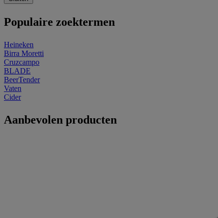
Populaire zoektermen
Heineken
Birra Moretti
Cruzcampo
BLADE
BeerTender
Vaten
Cider
Aanbevolen producten