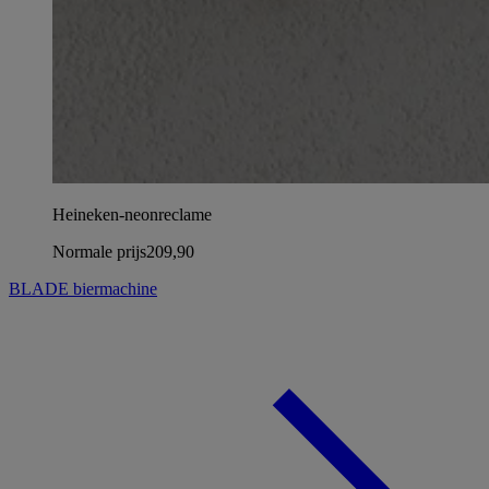
Heineken-neonreclame
Normale prijs
209,90
BLADE biermachine