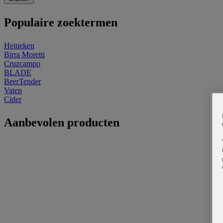
Populaire zoektermen
Heineken
Birra Moretti
Cruzcampo
BLADE
BeerTender
Vaten
Cider
Aanbevolen producten