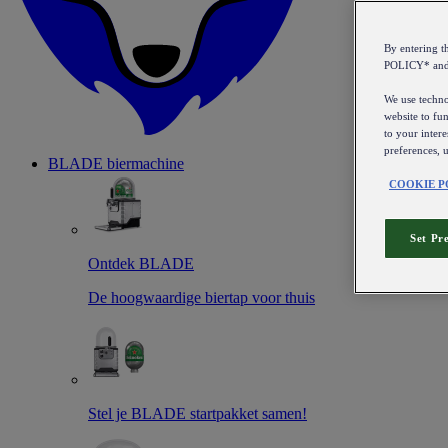
By entering 
POLICY* an
We use technol
website to fun
to your intere
preferences, 
BLADE biermachine
COOKIE P
Set Pr
Ontdek BLADE
De hoogwaardige biertap voor thuis
Stel je BLADE startpakket samen!