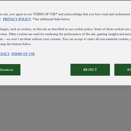
this site, you agree to our TERMS OF USE* and acknowledge that you have read and understo
d
PRIVACY POLICY
. *See additional links below.
ogies, such as cookies, on this site as described in our cookie policy. Some of these cookies are e
ction. Other cookies are used for analysing the performance of the site, gaining insights and pers
sts – we won’t set these without your consent. You can accept or reject all non-essential cookies,
using the buttons below.
OLICY
TERMS OF USE
eferences
REJECT
A