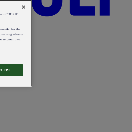
od our COOKIE
ssential for the
onalising adverts
 or set your own
CCEPT