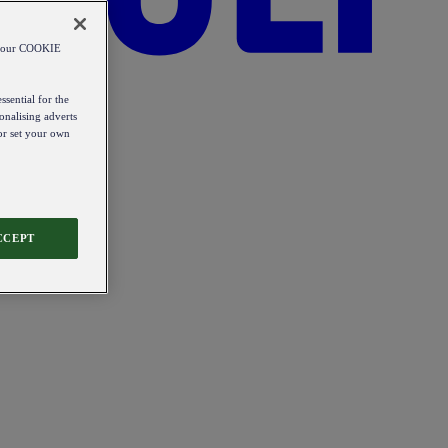
od our COOKIE
ssential for the
onalising adverts
 or set your own
CCEPT