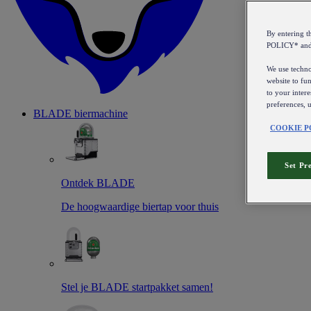
By entering 
POLICY* an
We use technol
website to fun
to your intere
preferences, 
BLADE biermachine
COOKIE P
Set Pr
Ontdek BLADE
De hoogwaardige biertap voor thuis
Stel je BLADE startpakket samen!