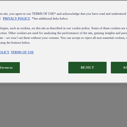
this site, you agree to our TERMS OF USE* and acknowledge that you have read and understo
d
PRIVACY POLICY
. *See additional links below.
ogies, such as cookies, on this site as described in our cookie policy. Some of these cookies are e
ction. Other cookies are used for analysing the performance of the site, gaining insights and pers
sts – we won’t set these without your consent. You can accept or reject all non-essential cookies,
using the buttons below.
OLICY
TERMS OF USE
eferences
REJECT
A