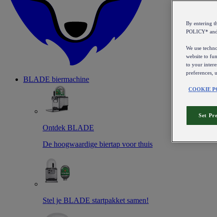
By entering 
POLICY* an
We use technol
website to fun
to your intere
preferences, 
BLADE biermachine
COOKIE P
Set Pr
Ontdek BLADE
De hoogwaardige biertap voor thuis
Stel je BLADE startpakket samen!