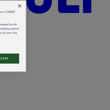
od our COOKIE
ssential for the
onalising adverts
 or set your own
CCEPT