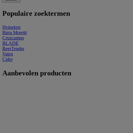
Populaire zoektermen
Heineken
Birra Moretti
Cruzcampo
BLADE
BeerTender
Vaten
Cider
Aanbevolen producten