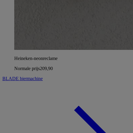
Heineken-neonreclame
Normale prijs
209,90
BLADE biermachine