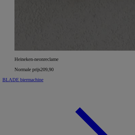
Heineken-neonreclame
Normale prijs
209,90
BLADE biermachine