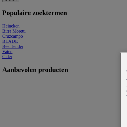
Populaire zoektermen
Heineken
Birra Moretti
Cruzcampo
BLADE
BeerTender
Vaten
Cider
Aanbevolen producten