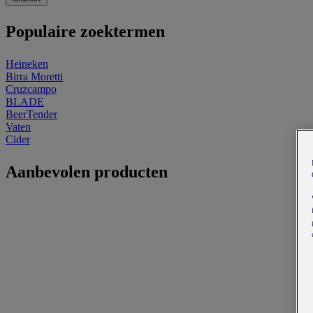
Populaire zoektermen
Heineken
Birra Moretti
Cruzcampo
BLADE
BeerTender
Vaten
Cider
Aanbevolen producten