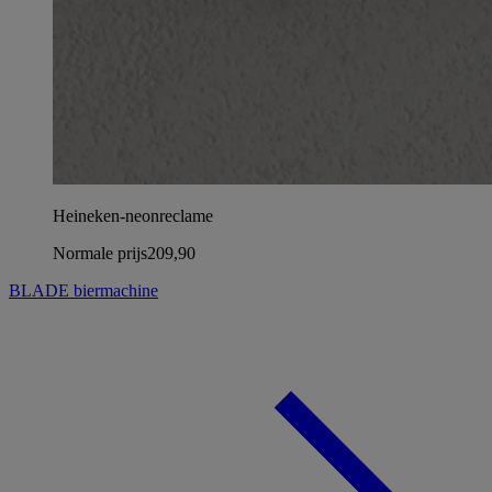
Heineken-neonreclame
Normale prijs
209,90
BLADE biermachine