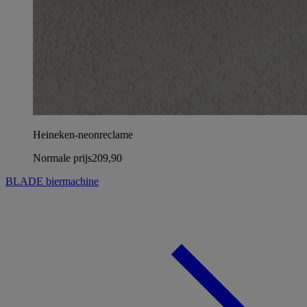
Heineken-neonreclame
Normale prijs
209,90
BLADE biermachine