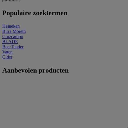
Populaire zoektermen
Heineken
Birra Moretti
Cruzcampo
BLADE
BeerTender
Vaten
Cider
Aanbevolen producten