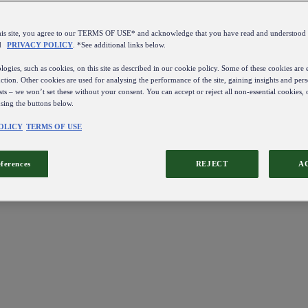
this site, you agree to our TERMS OF USE* and acknowledge that you have read and understo
d
PRIVACY POLICY
. *See additional links below.
ogies, such as cookies, on this site as described in our cookie policy. Some of these cookies are e
ction. Other cookies are used for analysing the performance of the site, gaining insights and pers
sts – we won’t set these without your consent. You can accept or reject all non-essential cookies,
using the buttons below.
OLICY
TERMS OF USE
eferences
REJECT
A