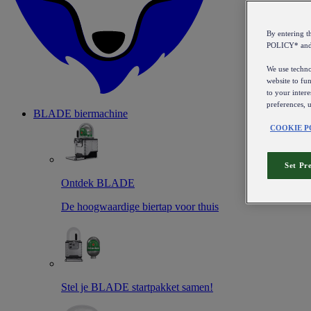
By entering 
POLICY* an
We use technol
website to fun
to your intere
preferences, 
BLADE biermachine
COOKIE P
Set Pr
Ontdek BLADE
De hoogwaardige biertap voor thuis
Stel je BLADE startpakket samen!