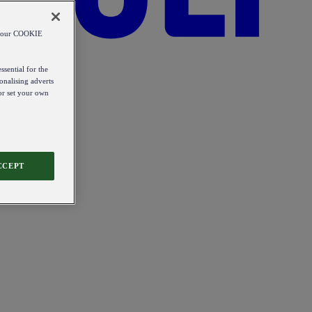
od our COOKIE
ssential for the
onalising adverts
 or set your own
CCEPT