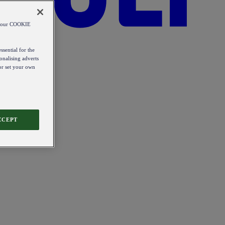
od our COOKIE
ssential for the
onalising adverts
 or set your own
CCEPT