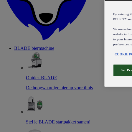
By entering 
POLICY* an
We use technol
website to fun
to your intere
preferences, 
BLADE biermachine
COOKIE P
Set Pr
Ontdek BLADE
De hoogwaardige biertap voor thuis
Stel je BLADE startpakket samen!