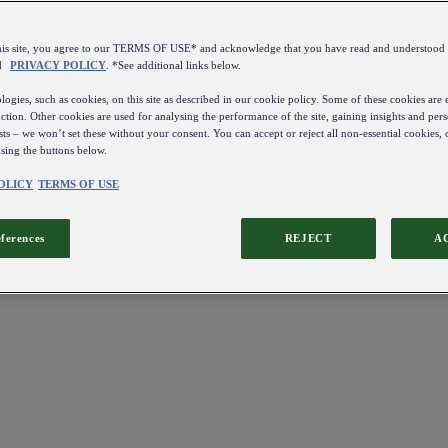
this site, you agree to our TERMS OF USE* and acknowledge that you have read and understo
d
PRIVACY POLICY
. *See additional links below.
ogies, such as cookies, on this site as described in our cookie policy. Some of these cookies are e
ction. Other cookies are used for analysing the performance of the site, gaining insights and pers
sts – we won’t set these without your consent. You can accept or reject all non-essential cookies,
using the buttons below.
OLICY
TERMS OF USE
eferences
REJECT
A