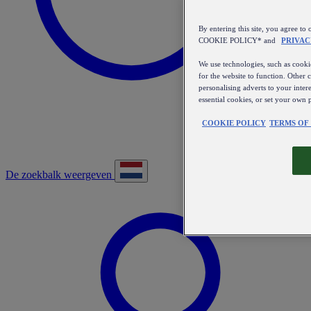
By entering this site, you agree
COOKIE POLICY* and
PRIVAC
We use technologies, such as cookie
for the website to function. Other 
personalising adverts to your inter
essential cookies, or set your own 
COOKIE POLICY
TERMS OF
De zoekbalk weergeven