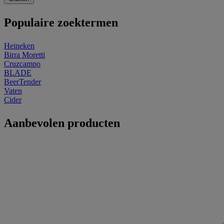
Populaire zoektermen
Heineken
Birra Moretti
Cruzcampo
BLADE
BeerTender
Vaten
Cider
Aanbevolen producten