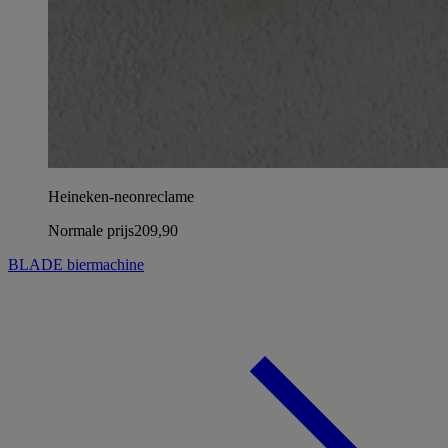
Heineken-neonreclame
Normale prijs
209,90
BLADE biermachine