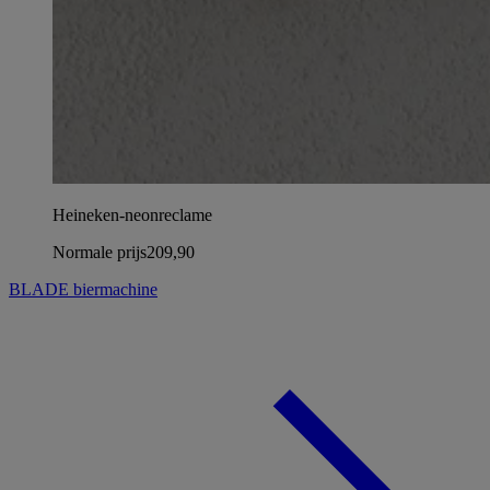
Heineken-neonreclame
Normale prijs
209,90
BLADE biermachine