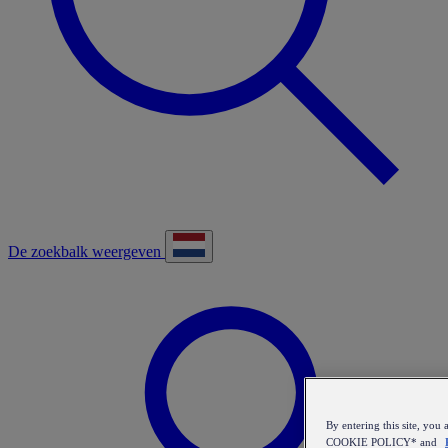
De zoekbalk weergeven
By entering this site, y
COOKIE POLICY* and