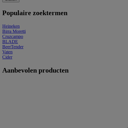
Populaire zoektermen
Heineken
Birra Moretti
Cruzcampo
BLADE
BeerTender
Vaten
Cider
Aanbevolen producten