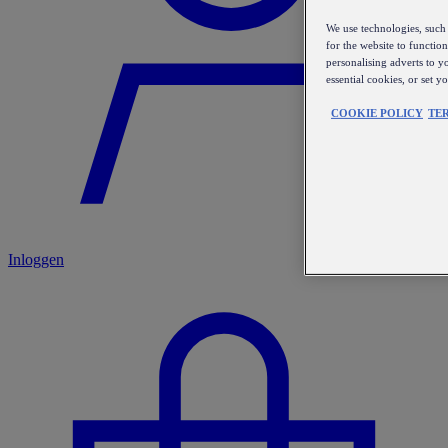
We use technologies, such 
for the website to functio
personalising adverts to y
essential cookies, or set 
COOKIE POLICY
TE
Inloggen