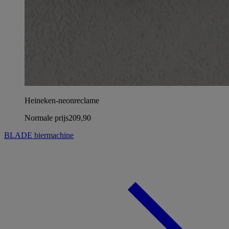
Heineken-neonreclame
Normale prijs
209,90
BLADE biermachine