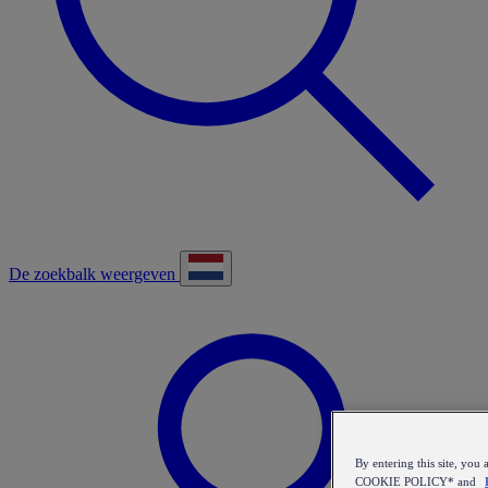
De zoekbalk weergeven
By entering this site, y
COOKIE POLICY* and