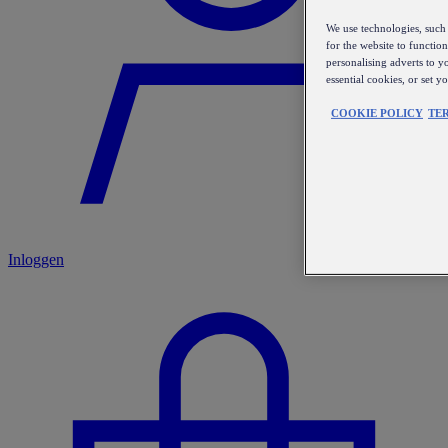
We use technologies, such 
for the website to functio
personalising adverts to y
essential cookies, or set 
COOKIE POLICY
TE
Inloggen