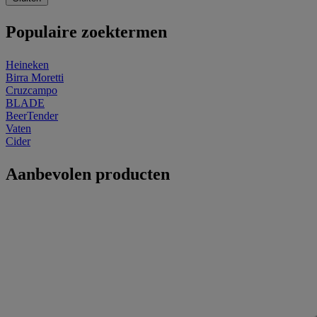
Populaire zoektermen
Heineken
Birra Moretti
Cruzcampo
BLADE
BeerTender
Vaten
Cider
Aanbevolen producten